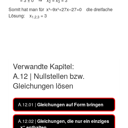
= 3 ± 0 ⇒ x
= x
= 3
2
3
Somit hat man für x³–9x²+27x–27=0 die dreifache
Lösung: x
= 3
1,2,3
Verwandte Kapitel:
A.12 | Nullstellen bzw.
Gleichungen lösen
A.12.01 |
Gleichungen auf Form bringen
A.12.02 |
Gleichungen, die nur ein einziges
„x“ enthalten