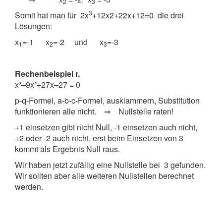
2
3
3
Somit hat man für 2x
+12x2+22x+12=0 die drei
Lösungen:
x
=-1 x
=-2 und x
=-3
1
2
3
Rechenbeispiel r.
x³–9x²+27x–27 = 0
p-q-Formel, a-b-c-Formel, ausklammern, Substitution
funktionieren alle nicht. ⇒ Nullstelle raten!
+1 einsetzen gibt nicht Null, -1 einsetzen auch nicht,
+2 oder -2 auch nicht, erst beim Einsetzen von 3
kommt als Ergebnis Null raus.
Wir haben jetzt zufällig eine Nullstelle bei 3 gefunden.
Wir sollten aber alle weiteren Nullstellen berechnet
werden.