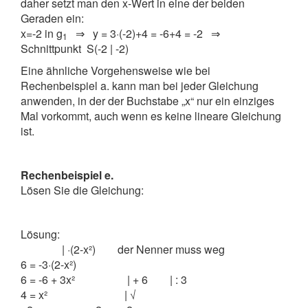
daher setzt man den x-Wert in eine der beiden
Geraden ein:
x=-2 in g
⇒ y = 3·(-2)+4 = -6+4 = -2 ⇒
1
Schnittpunkt S(-2 | -2)
Eine ähnliche Vorgehensweise wie bei
Rechenbeispiel a. kann man bei jeder Gleichung
anwenden, in der der Buchstabe „x“ nur ein einziges
Mal vorkommt, auch wenn es keine lineare Gleichung
ist.
Rechenbeispiel e.
Lösen Sie die Gleichung:
Lösung:
| ·(2-x²) der Nenner muss weg
6 = -3·(2-x²)
6 = -6 + 3x² | + 6 | : 3
4 = x² | √