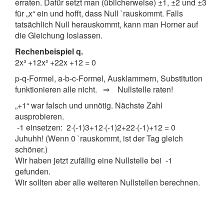
erraten. Dafür setzt man (üblicherweise) ±1, ±2 und ±3
für „x“ ein und hofft, dass Null `rauskommt. Falls
tatsächlich Null herauskommt, kann man Horner auf
die Gleichung loslassen.
Rechenbeispiel q.
2x³ +12x² +22x +12 = 0
p-q-Formel, a-b-c-Formel, Ausklammern, Substitution
funktionieren alle nicht. ⇒ Nullstelle raten!
„+1“ war falsch und unnötig. Nächste Zahl
ausprobieren.
-1 einsetzen: 2·(-1)3+12·(-1)2+22·(-1)+12 = 0
Juhuhh! (Wenn 0 `rauskommt, ist der Tag gleich
schöner.)
Wir haben jetzt zufällig eine Nullstelle bei -1
gefunden.
Wir sollten aber alle weiteren Nullstellen berechnen.