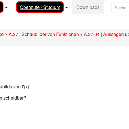
Oberstufe / Studium
Downloads
ke
>
A.27 | Schaubilder von Funktionen
>
A.27.04 | Aussagen üb
bilds von f'(x)
entscheidbar?