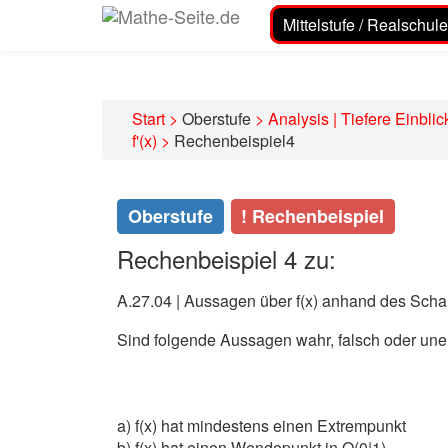
Mittelstufe / Realschule
Start
>
Oberstufe
>
Analysis | Tiefere Einblic
f'(x)
>
Rechenbeispiel4
Oberstufe
! Rechenbeispiel
Rechenbeispiel 4 zu:
A.27.04 | Aussagen über f(x) anhand des Schau
Sind folgende Aussagen wahr, falsch oder un
a) f(x) hat mindestens einen Extrempunkt
b) f(x) hat einen Wendepunkt in O(0|1)