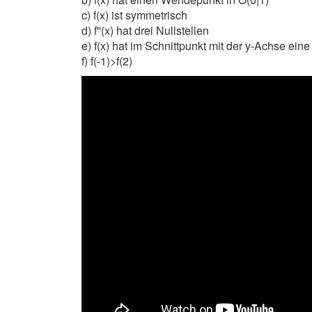
c) f(x) ist symmetrisch
d) f''(x) hat drei Nullstellen
e) f(x) hat im Schnittpunkt mit der y-Achse ein
f) f(-1)>f(2)