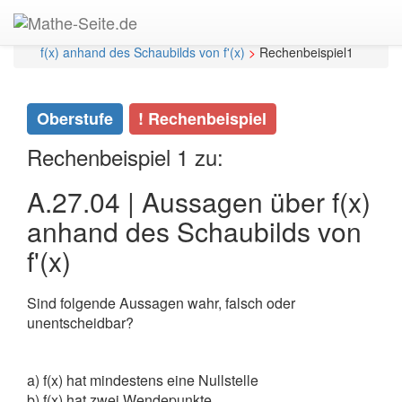
Start
>
Oberstufe
>
Analysis | Tiefere Einblicke
>
A.27 |
Schaubilder von Funktionen
>
A.27.04 | Aussagen über
f(x) anhand des Schaubilds von f'(x)
>
Rechenbeispiel1
Oberstufe
! Rechenbeispiel
Rechenbeispiel 1 zu:
A.27.04 | Aussagen über f(x)
anhand des Schaubilds von
f'(x)
Sind folgende Aussagen wahr, falsch oder
unentscheidbar?
a) f(x) hat mindestens eine Nullstelle
b) f(x) hat zwei Wendepunkte