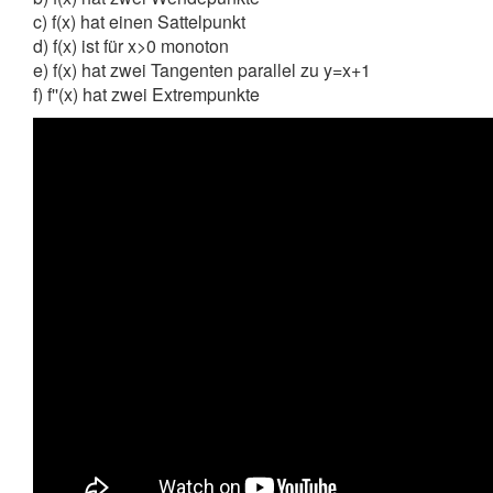
c) f(x) hat einen Sattelpunkt
d) f(x) ist für x>0 monoton
e) f(x) hat zwei Tangenten parallel zu y=x+1
f) f''(x) hat zwei Extrempunkte