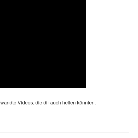
wandte Videos, die dir auch helfen könnten: