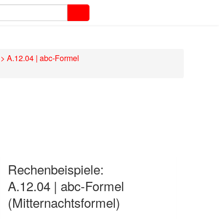
>
A.12.04 | abc-Formel
Rechenbeispiele:
A.12.04 | abc-Formel
(Mitternachtsformel)