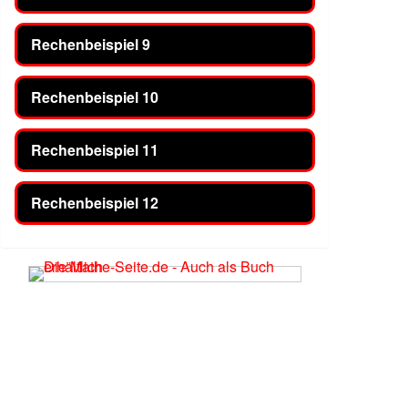
Rechenbeispiel 9
Rechenbeispiel 10
Rechenbeispiel 11
Rechenbeispiel 12