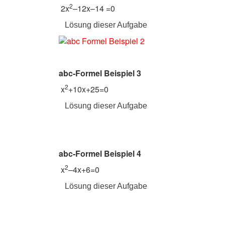
2
2x
–12x–14 =0
Lösung dieser Aufgabe
abc-Formel Beispiel 3
2
x
+10x+25=0
Lösung dieser Aufgabe
abc-Formel Beispiel 4
2
x
–4x+6=0
Lösung dieser Aufgabe