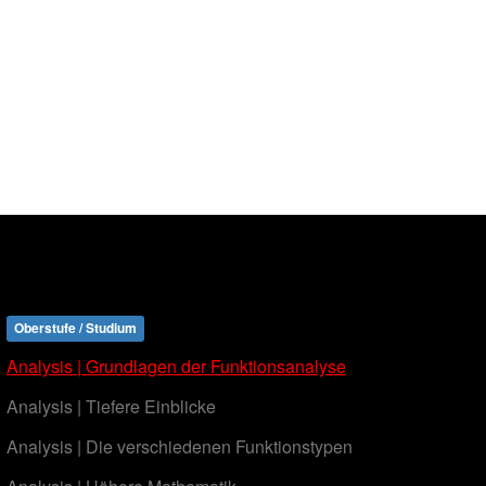
Oberstufe / Studium
Analysis | Grundlagen der Funktionsanalyse
Analysis | Tiefere Einblicke
Analysis | Die verschiedenen Funktionstypen