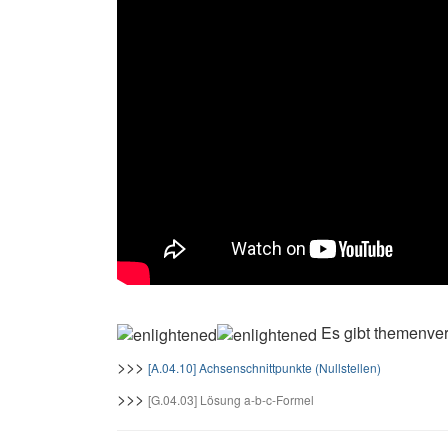
Es gibt themenver
>>>
[A.04.10] Achsenschnittpunkte (Nullstellen)
>>>
[G.04.03] Lösung a-b-c-Formel