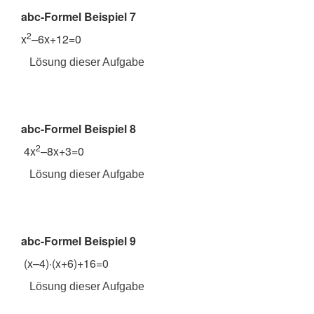
abc-Formel Beispiel 7
2
x
–6x+12=0
Lösung dieser Aufgabe
abc-Formel Beispiel 8
2
4x
–8x+3=0
Lösung dieser Aufgabe
abc-Formel Beispiel 9
(x–4)·(x+6)+16=0
Lösung dieser Aufgabe