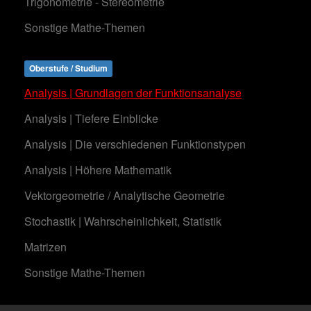
Trigonometrie - Stereometrie
Sonstige Mathe-Themen
Oberstufe / Studium
Analysis | Grundlagen der Funktionsanalyse
Analysis | Tiefere Einblicke
Analysis | Die verschiedenen Funktionstypen
Analysis | Höhere Mathematik
Vektorgeometrie / Analytische Geometrie
Stochastik | Wahrscheinlichkeit, Statistik
Matrizen
Sonstige Mathe-Themen