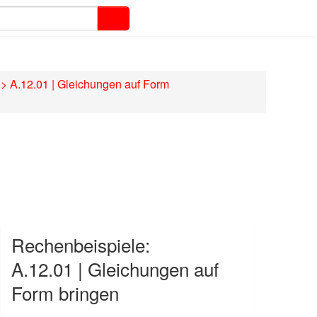
>
A.12.01 | Gleichungen auf Form
Rechenbeispiele:
A.12.01 | Gleichungen auf
Form bringen