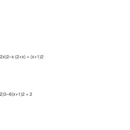
2x)2–x·(2+x) = (x+1)2
2)3–6(x+1)2 = 2