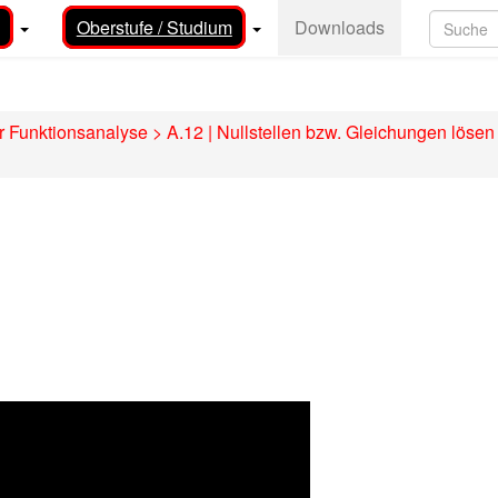
Oberstufe / Studium
Downloads
r Funktionsanalyse
>
A.12 | Nullstellen bzw. Gleichungen lösen