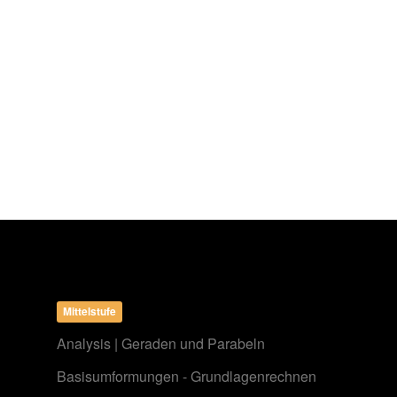
Mittelstufe
Analysis | Geraden und Parabeln
Basisumformungen - Grundlagenrechnen