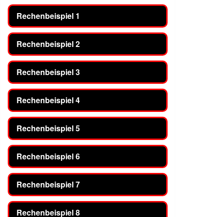
Rechenbeispiel 1
Rechenbeispiel 2
Rechenbeispiel 3
Rechenbeispiel 4
Rechenbeispiel 5
Rechenbeispiel 6
Rechenbeispiel 7
Rechenbeispiel 8