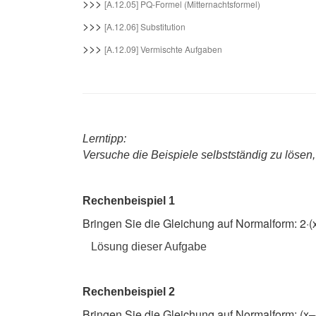
>>>
[A.12.05] PQ-Formel (Mitternachtsformel)
>>>
[A.12.06] Substitution
>>>
[A.12.09] Vermischte Aufgaben
Lerntipp:
Versuche die Beispiele selbstständig zu löse
Rechenbeispiel 1
Bringen Sie die Gleichung auf Normalform:
2·(
Lösung dieser Aufgabe
Rechenbeispiel 2
Bringen Sie die Gleichung auf Normalform:
(x–