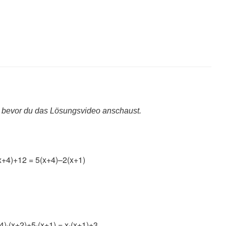
n, bevor du das Lösungsvideo anschaust.
x+4)+12 = 5(x+4)–2(x+1)
4)·(x+2)+5·(x+1) = x·(x+1)+3