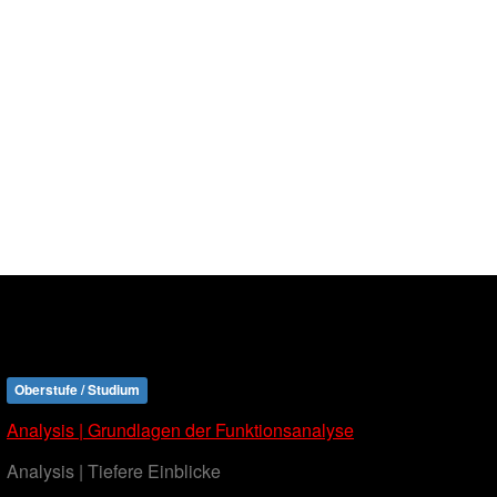
Oberstufe / Studium
Analysis | Grundlagen der Funktionsanalyse
Analysis | Tiefere Einblicke