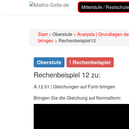
Mittelstufe / Realschule
Start
>
Oberstufe
>
Analysis | Grundlagen de
bringen
>
Rechenbeispiel12
Oberstufe
! Rechenbeispiel
Rechenbeispiel 12 zu:
A.12.01 | Gleichungen auf Form bringen
Bringen Sie die Gleichung auf Normalform: