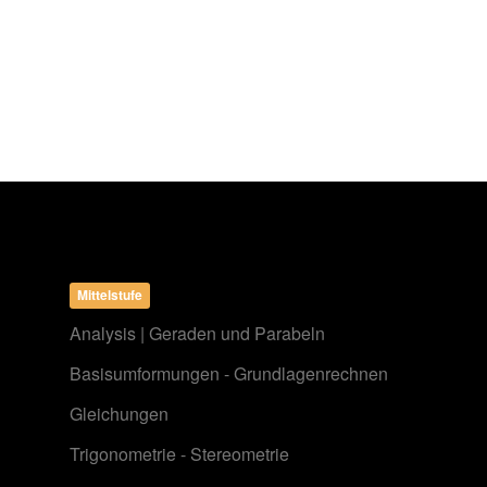
Mittelstufe
Analysis | Geraden und Parabeln
Basisumformungen - Grundlagenrechnen
Gleichungen
Trigonometrie - Stereometrie