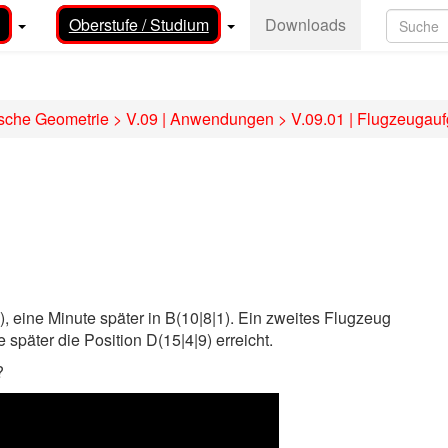
Oberstufe / Studium
Downloads
ische Geometrie
>
V.09 | Anwendungen
>
V.09.01 | Flugzeugau
), eine Minute später in B(10|8|1). Ein zweites Flugzeug
e später die Position D(15|4|9) erreicht.
?