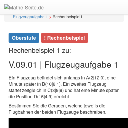
Start
>
Oberstufe
>
Vektorgeometrie / Analytische
Geometrie
>
V.09 | Anwendungen
>
V.09.01 |
Flugzeugaufgabe 1
>
Rechenbeispiel1
Oberstufe
! Rechenbeispiel
Rechenbeispiel 1 zu:
V.09.01 | Flugzeugaufgabe 1
Ein Flugzeug befindet sich anfangs in A(2|12|0), eine
Minute später in B(10|8|1). Ein zweites Flugzeug
startet zeitgleich in C(3|9|9) und hat eine Minute später
die Position D(15|4|9) erreicht.
Bestimmen Sie die Geraden, welche jeweils die
Flugbahnen der beiden Flugzeuge beschreiben.