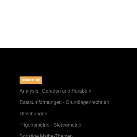
Mittelstufe
Analysis | Geraden und Parabeln
Basisumformungen - Grundlagenrechnen
Gleichungen
Trigonometrie - Stereometrie
Sonstige Mathe-Themen