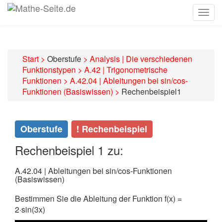
Togg
navig
Start
>
Oberstufe
>
Analysis | Die verschiedenen
Funktionstypen
>
A.42 | Trigonometrische
Funktionen
>
A.42.04 | Ableitungen bei sin/cos-
Funktionen (Basiswissen)
>
Rechenbeispiel1
Oberstufe
! Rechenbeispiel
Rechenbeispiel 1 zu:
A.42.04 | Ableitungen bei sin/cos-Funktionen
(Basiswissen)
Bestimmen Sie die Ableitung der Funktion f(x) =
2·sin(3x)