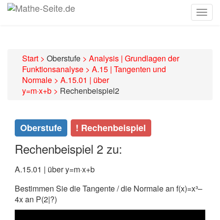
Togg
navig
Start
>
Oberstufe
>
Analysis | Grundlagen der
Funktionsanalyse
>
A.15 | Tangenten und
Normale
>
A.15.01 | über
y=m·x+b
>
Rechenbeispiel2
Oberstufe
! Rechenbeispiel
Rechenbeispiel 2 zu:
A.15.01 | über y=m·x+b
Bestimmen Sie die Tangente / die Normale an f(x)=x³–
4x an P(2|?)