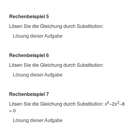
Rechenbeispiel 5
Lösen Sie die Gleichung durch Substitution:
Lösung dieser Aufgabe
Rechenbeispiel 6
Lösen Sie die Gleichung durch Substitution:
Lösung dieser Aufgabe
Rechenbeispiel 7
6
3
Lösen Sie die Gleichung durch Substitution: x
–2x
–8
= 0
Lösung dieser Aufgabe