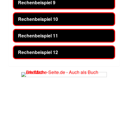
Rechenbeispiel 9
Rechenbeispiel 10
Rechenbeispiel 11
Rechenbeispiel 12