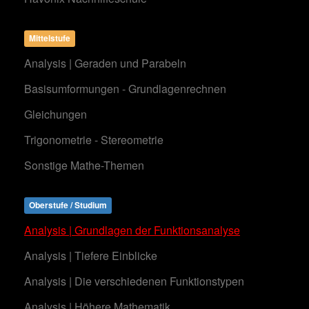
Mittelstufe
Analysis | Geraden und Parabeln
Basisumformungen - Grundlagenrechnen
Gleichungen
Trigonometrie - Stereometrie
Sonstige Mathe-Themen
Oberstufe / Studium
Analysis | Grundlagen der Funktionsanalyse
Analysis | Tiefere Einblicke
Analysis | Die verschiedenen Funktionstypen
Analysis | Höhere Mathematik