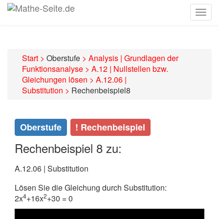
Togg
navig
Start
>
Oberstufe
>
Analysis | Grundlagen der
Funktionsanalyse
>
A.12 | Nullstellen bzw.
Gleichungen lösen
>
A.12.06 |
Substitution
>
Rechenbeispiel8
Oberstufe
! Rechenbeispiel
Rechenbeispiel 8 zu:
A.12.06 | Substitution
Lösen Sie die Gleichung durch Substitution:
4
2
2x
+16x
+30 = 0