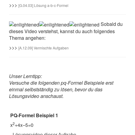
>>>
[G.04.03] Lösung a-b-c-Formel
Sobald du
dieses Video verstehst, kannst du auch folgendes
Thema angehen:
>>>
[A.12.09] Vermischte Aufgaben
Unser Lerntipp:
Versuche die folgenden pq-Formel Beispiele erst
einmal selbstständig zu lösen, bevor du das
Lösungsvideo anschaust.
PQ-Formel Beispiel 1
2
x
+4x–5=0
Lösungsvideo dieser Aufgabe