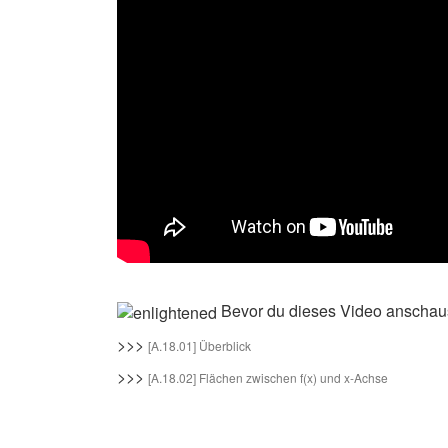
Bevor du dieses Video anschaus
>>>
[A.18.01] Überblick
>>>
[A.18.02] Flächen zwischen f(x) und x-Achse