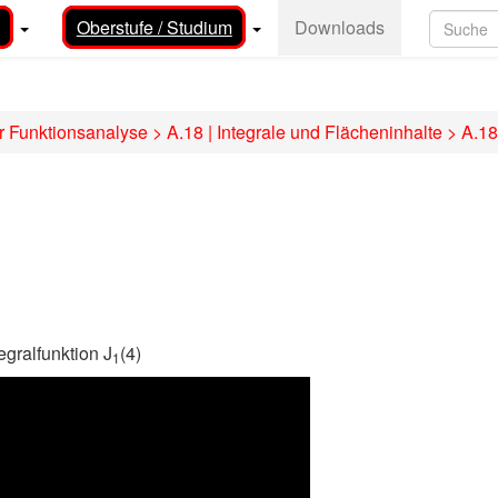
Oberstufe / Studium
Downloads
r Funktionsanalyse
>
A.18 | Integrale und Flächeninhalte
>
A.18
egralfunktion J
(4)
1