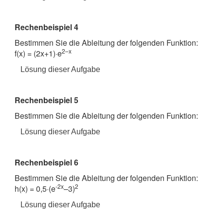
Rechenbeispiel 4
Bestimmen Sie die Ableitung der folgenden Funktion:
2–x
f(x) = (2x+1)·e
Lösung dieser Aufgabe
Rechenbeispiel 5
Bestimmen Sie die Ableitung der folgenden Funktion:
Lösung dieser Aufgabe
Rechenbeispiel 6
Bestimmen Sie die Ableitung der folgenden Funktion:
-2x
2
h(x) = 0,5·(e
–3)
Lösung dieser Aufgabe