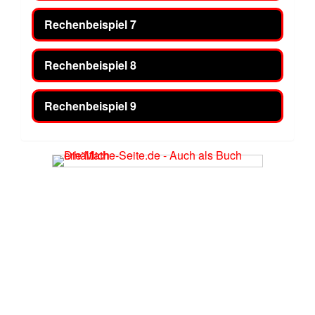
Rechenbeispiel 7
Rechenbeispiel 8
Rechenbeispiel 9