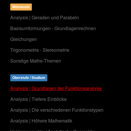
Mittelstufe
Analysis | Geraden und Parabeln
Basisumformungen - Grundlagenrechnen
Gleichungen
Trigonometrie - Stereometrie
Sonstige Mathe-Themen
Oberstufe / Studium
Analysis | Grundlagen der Funktionsanalyse
Analysis | Tiefere Einblicke
Analysis | Die verschiedenen Funktionstypen
Analysis | Höhere Mathematik