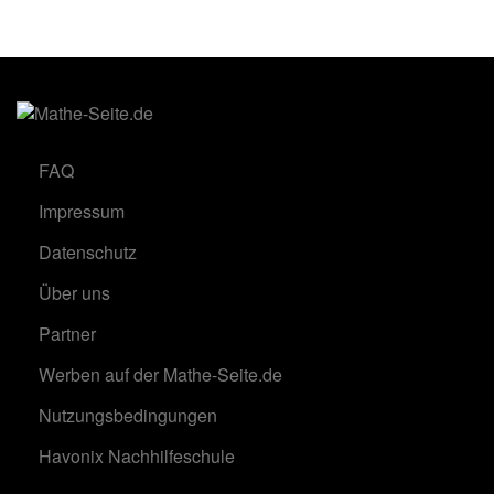
FAQ
Impressum
Datenschutz
Über uns
Partner
Werben auf der Mathe-Seite.de
Nutzungsbedingungen
Havonix Nachhilfeschule