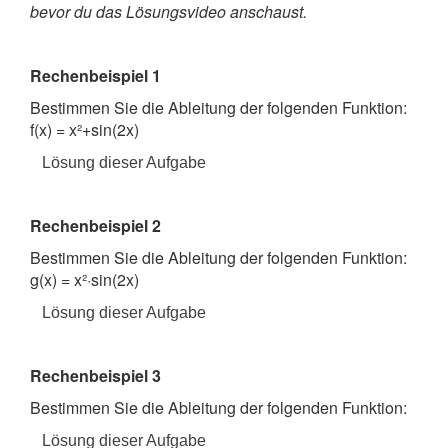
bevor du das Lösungsvideo anschaust.
Rechenbeispiel 1
Bestimmen Sie die Ableitung der folgenden Funktion:
f(x) = x²+sin(2x)
Lösung dieser Aufgabe
Rechenbeispiel 2
Bestimmen Sie die Ableitung der folgenden Funktion:
g(x) = x²·sin(2x)
Lösung dieser Aufgabe
Rechenbeispiel 3
Bestimmen Sie die Ableitung der folgenden Funktion:
Lösung dieser Aufgabe