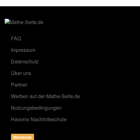
FAQ
Impressum
Datenschutz
Über uns
Partner
Werben auf der Mathe-Seite.de
Nutzungsbedingungen
Havonix Nachhilfeschule
Mittelstufe