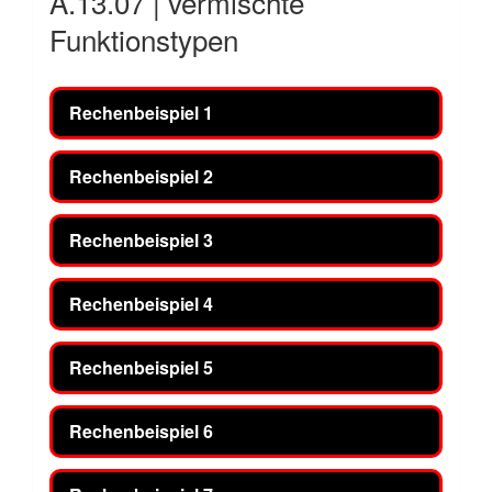
A.13.07 | vermischte
Funktionstypen
Rechenbeispiel 1
Rechenbeispiel 2
Rechenbeispiel 3
Rechenbeispiel 4
Rechenbeispiel 5
Rechenbeispiel 6