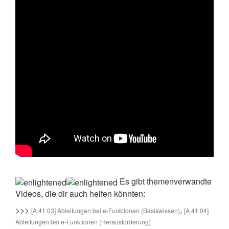
Es gibt themenverwandte
Videos, die dir auch helfen könnten:
>>>
,
[A.41.03] Ableitungen bei e-Funktionen (Basiswissen)
[A.41.04]
Ableitungen bei e-Funktionen (Herausforderung)