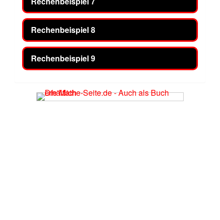
Rechenbeispiel 7
Rechenbeispiel 8
Rechenbeispiel 9