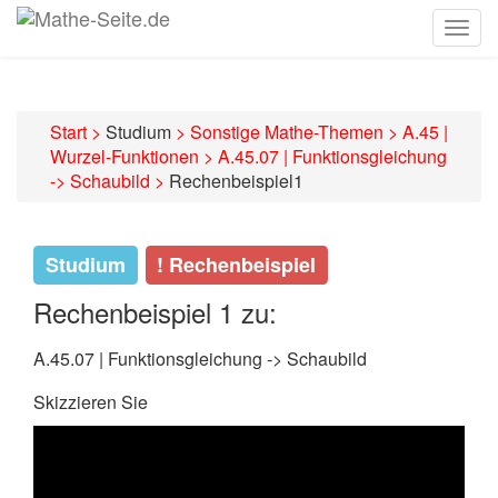
Togg
navig
Start
>
Studium
>
Sonstige Mathe-Themen
>
A.45 |
Wurzel-Funktionen
>
A.45.07 | Funktionsgleichung
-> Schaubild
>
Rechenbeispiel1
Studium
! Rechenbeispiel
Rechenbeispiel 1 zu:
A.45.07 | Funktionsgleichung -> Schaubild
Skizzieren Sie