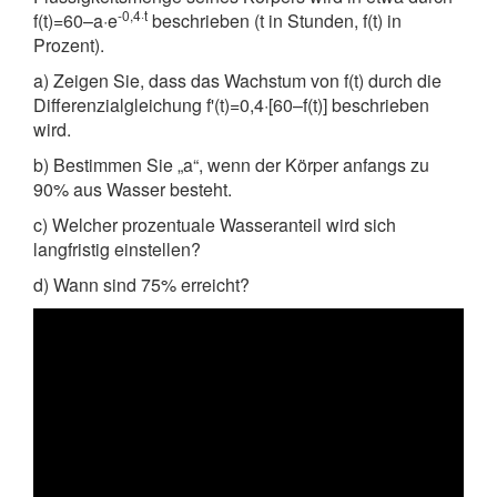
-0,4·t
f(t)=60–a·e
beschrieben (t in Stunden, f(t) in
Prozent).
a) Zeigen Sie, dass das Wachstum von f(t) durch die
Differenzialgleichung f'(t)=0,4·[60–f(t)] beschrieben
wird.
b) Bestimmen Sie „a“, wenn der Körper anfangs zu
90% aus Wasser besteht.
c) Welcher prozentuale Wasseranteil wird sich
langfristig einstellen?
d) Wann sind 75% erreicht?