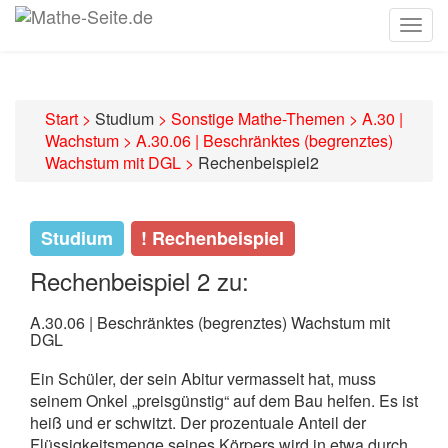
Togg
navig
Start
>
Studium
>
Sonstige Mathe-Themen
>
A.30 |
Wachstum
>
A.30.06 | Beschränktes (begrenztes)
Wachstum mit DGL
>
Rechenbeispiel2
Studium
! Rechenbeispiel
Rechenbeispiel 2 zu:
A.30.06 | Beschränktes (begrenztes) Wachstum mit
DGL
Ein Schüler, der sein Abitur vermasselt hat, muss
seinem Onkel „preisgünstig“ auf dem Bau helfen. Es ist
heiß und er schwitzt. Der prozentuale Anteil der
Flüssigkeitsmenge seines Körpers wird in etwa durch