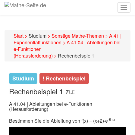
Togg
navig
Start
>
Studium
>
Sonstige Mathe-Themen
>
A.41 |
Exponentialfunktionen
>
A.41.04 | Ableitungen bei
e-Funktionen
(Herausforderung)
>
Rechenbeispiel1
Studium
! Rechenbeispiel
Rechenbeispiel 1 zu:
A.41.04 | Ableitungen bei e-Funktionen
(Herausforderung)
-6+x
Bestimmen Sie die Ableitung von f(x) = (x+2)·e