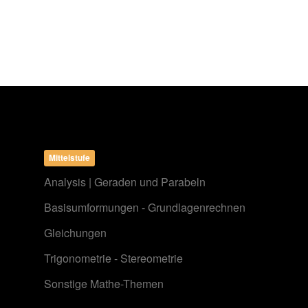
Mittelstufe
Analysis | Geraden und Parabeln
Basisumformungen - Grundlagenrechnen
Gleichungen
Trigonometrie - Stereometrie
Sonstige Mathe-Themen