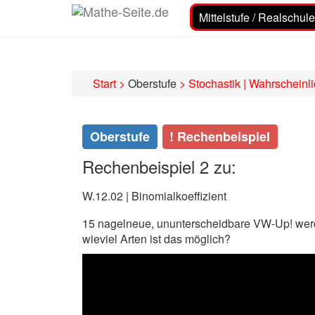
Mittelstufe / Realschule
Start
>
Oberstufe
>
Stochastik | Wahrscheinlic
Oberstufe
! Rechenbeispiel
Rechenbeispiel 2 zu:
W.12.02 | Binomialkoeffizient
15 nagelneue, ununterscheidbare VW-Up! werd
wieviel Arten ist das möglich?