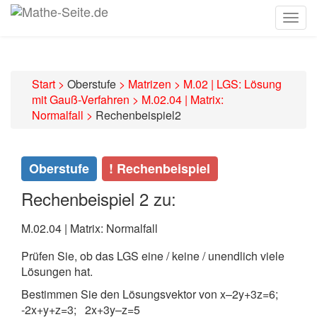
Togg
navig
Start
>
Oberstufe
>
Matrizen
>
M.02 | LGS: Lösung
mit Gauß-Verfahren
>
M.02.04 | Matrix:
Normalfall
>
Rechenbeispiel2
Oberstufe
! Rechenbeispiel
Rechenbeispiel 2 zu:
M.02.04 | Matrix: Normalfall
Prüfen Sie, ob das LGS eine / keine / unendlich viele
Lösungen hat.
Bestimmen Sie den Lösungsvektor von
x–2y+3z=6;
-2x+y+z=3; 2x+3y–z=5