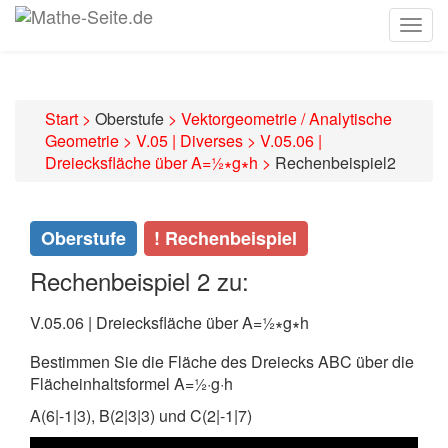
Togg
navig
Start
>
Oberstufe
>
Vektorgeometrie / Analytische
Geometrie
>
V.05 | Diverses
>
V.05.06 |
Dreiecksfläche über A=½∗g∗h
>
Rechenbeispiel2
Oberstufe
! Rechenbeispiel
Rechenbeispiel 2 zu:
V.05.06 | Dreiecksfläche über A=½∗g∗h
Bestimmen Sie die Fläche des Dreiecks ABC über die
Flächeinhaltsformel A=½·g·h
A(6|-1|3), B(2|3|3) und C(2|-1|7)