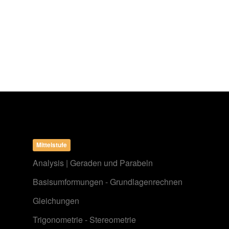
Mittelstufe
Analysis | Geraden und Parabeln
Basisumformungen - Grundlagenrechnen
Gleichungen
Trigonometrie - Stereometrie