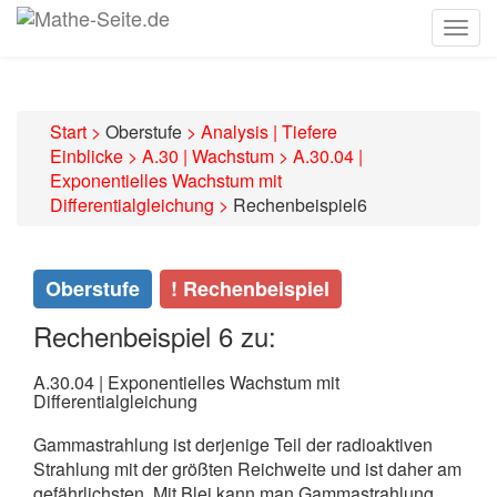
Togg
navig
Start
>
Oberstufe
>
Analysis | Tiefere
Einblicke
>
A.30 | Wachstum
>
A.30.04 |
Exponentielles Wachstum mit
Differentialgleichung
>
Rechenbeispiel6
Oberstufe
! Rechenbeispiel
Rechenbeispiel 6 zu:
A.30.04 | Exponentielles Wachstum mit
Differentialgleichung
Gammastrahlung ist derjenige Teil der radioaktiven
Strahlung mit der größten Reichweite und ist daher am
gefährlichsten. Mit Blei kann man Gammastrahlung