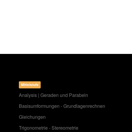
Mittelstufe
Analysis | Geraden und Parabeln
Basisumformungen - Grundlagenrechnen
Gleichungen
Trigonometrie - Stereometrie