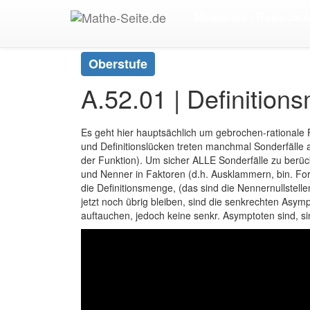
Start
>
Oberstufe
>
Analysis | Höhere Mathematik
Mittelstufe / Realschul
Oberstufe
A.52.01 | Definition
Es geht hier hauptsächlich um gebrochen-rationale 
und Definitionslücken treten manchmal Sonderfälle a
der Funktion). Um sicher ALLE Sonderfälle zu berüc
und Nenner in Faktoren (d.h. Ausklammern, bin. Fo
die Definitionsmenge, (das sind die Nennernullstellen
jetzt noch übrig bleiben, sind die senkrechten Asym
auftauchen, jedoch keine senkr. Asymptoten sind, s