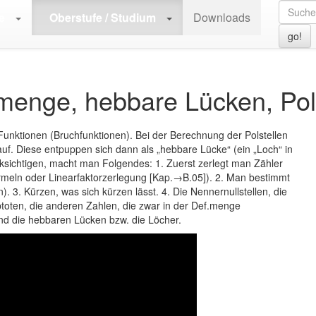
>
A.52 | Diverses zu Funktionen
>
A.52.01 | Definitionsmenge, hebbare
e
Oberstufe / Studium
Downloads
go!
smenge, hebbare Lücken, Pol
Funktionen (Bruchfunktionen). Bei der Berechnung der Polstellen
uf. Diese entpuppen sich dann als „hebbare Lücke“ (ein „Loch“ in
ksichtigen, macht man Folgendes: 1. Zuerst zerlegt man Zähler
rmeln oder Linearfaktorzerlegung [Kap.→B.05]). 2. Man bestimmt
). 3. Kürzen, was sich kürzen lässt. 4. Die Nennernullstellen, die
ptoten, die anderen Zahlen, die zwar in der Def.menge
ind die hebbaren Lücken bzw. die Löcher.