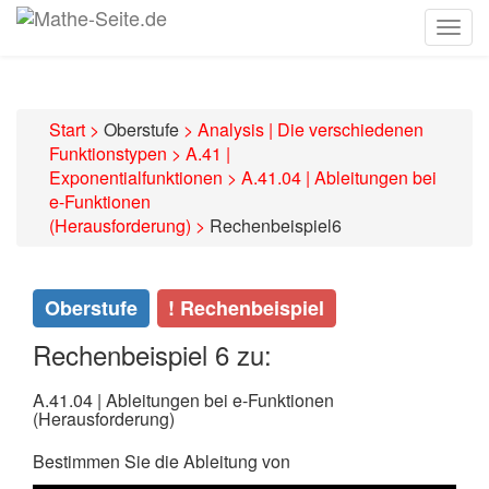
Togg
navig
Start
>
Oberstufe
>
Analysis | Die verschiedenen
Funktionstypen
>
A.41 |
Exponentialfunktionen
>
A.41.04 | Ableitungen bei
e-Funktionen
(Herausforderung)
>
Rechenbeispiel6
Oberstufe
! Rechenbeispiel
Rechenbeispiel 6 zu:
A.41.04 | Ableitungen bei e-Funktionen
(Herausforderung)
Bestimmen Sie die Ableitung von