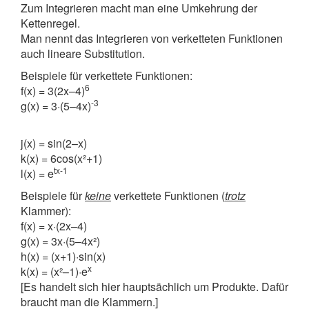
Zum Integrieren macht man eine Umkehrung der
Kettenregel.
Man nennt das Integrieren von verketteten Funktionen
auch lineare Substitution.
Beispiele für verkettete Funktionen:
6
f(x) = 3(2x–4)
-3
g(x) = 3·(5–4x)
j(x) = sin(2–x)
k(x) = 6cos(x²+1)
tx-1
l(x) = e
Beispiele für
keine
verkettete Funktionen (
trotz
Klammer):
f(x) = x·(2x–4)
g(x) = 3x·(5–4x²)
h(x) = (x+1)·sin(x)
x
k(x) = (x²–1)·e
[Es handelt sich hier hauptsächlich um Produkte. Dafür
braucht man die Klammern.]