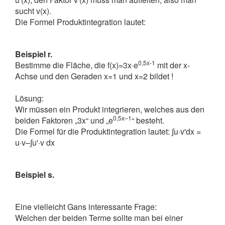
sucht v(x).
Die Formel Produktintegration lautet:
Beispiel r.
0,5x-1
Bestimme die Fläche, die f(x)=3x·e
mit der x-
Achse und den Geraden x=1 und x=2 bildet !
Lösung:
Wir müssen ein Produkt integrieren, welches aus den
0,5x–1
beiden Faktoren „3x“ und „e
“ besteht.
Die Formel für die Produktintegration lautet: ∫u·v'dx =
u·v–∫u'·v dx
Beispiel s.
Eine vielleicht Gans interessante Frage:
Welchen der beiden Terme sollte man bei einer