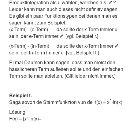
Produktintegration als u wählen, welchen als v' ?
Leider kann man auch dieses nicht definitiv sagen.
Es gibt ein paar Funktionstypen bei denen man es
sagen kann, zum Beispiel:
(x-Term) · (e-Term) da sollte der x-Term immer u
sein, der e-Term immer v' [vgl. Beispiel r.]
(x-Term) · (ln-Term) da sollte der x-Term immer v'
sein, der ln-Term immer u [vgl. Beispiel t.]
Pi mal Daumen kann sagen, dass man meist den
hässlicheren Term aufleiten sollte und den einfachen
Term sollte man ableiten. (Gilt leider nicht immer.)
Beispiel t.
2
Sagä sovort de Stammfunkzion vun de f(x) = x
·ln(x)
Lösung:
F(x) = ∫x²·ln(x)=