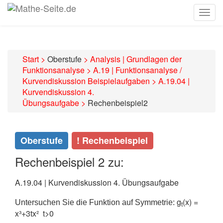
Togg
navig
Start
>
Oberstufe
>
Analysis | Grundlagen der
Funktionsanalyse
>
A.19 | Funktionsanalyse /
Kurvendiskussion Beispielaufgaben
>
A.19.04 |
Kurvendiskussion 4.
Übungsaufgabe
>
Rechenbeispiel2
Oberstufe
! Rechenbeispiel
Rechenbeispiel 2 zu:
A.19.04 | Kurvendiskussion 4. Übungsaufgabe
g
(x) =
Untersuchen Sie die Funktion auf Symmetrie:
t
x³+3tx² t>0