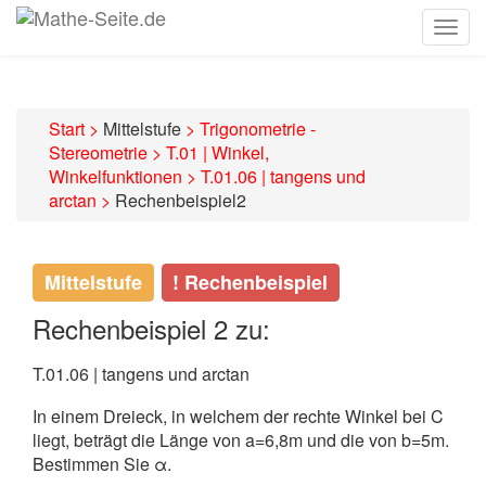
Togg
navig
Start
>
Mittelstufe
>
Trigonometrie -
Stereometrie
>
T.01 | Winkel,
Winkelfunktionen
>
T.01.06 | tangens und
arctan
>
Rechenbeispiel2
Mittelstufe
! Rechenbeispiel
Rechenbeispiel 2 zu:
T.01.06 | tangens und arctan
In einem Dreieck, in welchem der rechte Winkel bei C
liegt, beträgt die Länge von a=6,8m und die von b=5m.
Bestimmen Sie α.