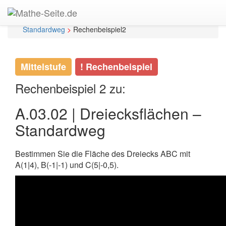
Start
>
Mittelstufe
>
Analysis | Geraden und
Parabeln
>
A.03 | Flächen
>
A.03.02 | Dreiecksflächen –
Standardweg
>
Rechenbeispiel2
Mittelstufe
! Rechenbeispiel
Rechenbeispiel 2 zu:
A.03.02 | Dreiecksflächen –
Standardweg
Bestimmen Sie die Fläche des Dreiecks ABC mit
A(1|4), B(-1|-1) und C(5|-0,5).