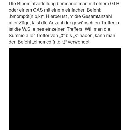
Die Binomialverteilung berechnet man mit einem GTR
oder einem CAS mit einem einfachen Befehl:
„binompdf(n,p,k)“. Hierbei ist „n“ die Gesamtanzahl
aller Züge, k ist die Anzahl der gewünschten Treffer, p
ist die W.S. eines einzelnen Treffers. Will man die
Summe aller Treffer von „0“ bis „k“ haben, kann man
den Befehl „binomcdf(n,p,k)“ verwendet.