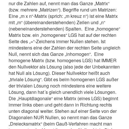
nur die Zahlen auf, nennt man das Ganze „Matrix“
(bzw. mehrere „Matrizen“). Begriffe rund um Matrizen:
Eine „m x n“-Matrix (sprich: „m kreuz n“) ist eine Matrix
mit „m“ (übereinanderstehenden) Zeilen und „n“
(nebeneinanderstehenden) Spalten. Eine „homogene“
Matrix bzw. ein „homogenes“ LGS hat auf der rechten
Seite des „=“-Zeichens immer Nullen stehen. Ist
mindestens eine der Zahlen der rechten Seite ungleich
Null, nennt sich das Ganze „inhomogen“. Eine
homogene Matrix (bzw. homogenes LGS) hat IMMER
den Nullvektor als Lösung (also jede der Unbekannten
hat Null als Lösung). Dieser Nullvektor heißt auch
„triviale Lösung“. Gibt es beim homogenen LGS außer
der trivialen Lösung noch mindestens eine weitere
Lösung, dann hat´s gleich unendlich viele Lösungen.
Die „Hauptdiagonale“ eine Matrix (eines LGS) beginnt
immer links oben und geht dann in Richtung rechts
unten diagonal weiter. Stehen auf einer Seite von der
Diagonalen NUR Nullen, so nennt man das Ganze
„Dreiecksmatrix“ (beim Gauß-Verfahren macht man