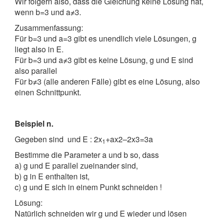
Wir folgern also, dass die Gleichung keine Lösung hat,
wenn b=3 und a≠3.
Zusammenfassung:
Für b=3 und a=3 gibt es unendlich viele Lösungen, g
liegt also in E.
Für b=3 und a≠3 gibt es keine Lösung, g und E sind
also parallel
Für b≠3 (alle anderen Fälle) gibt es eine Lösung, also
einen Schnittpunkt.
Beispiel n.
Gegeben sind
und E : 2x
+ax2–2x3=3a
1
Bestimme die Parameter a und b so, dass
a) g und E parallel zueinander sind,
b) g in E enthalten ist,
c) g und E sich in einem Punkt schneiden !
Lösung:
Natürlich schneiden wir g und E wieder und lösen