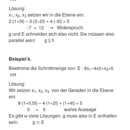
Lösung:
x
, x
, x
setzen wir in die Ebene ein:
1
2
3
2·(1+3t) – 3·(3–2t) + 4·(-3t) = 5
-7 = 12 ⇒ Widerspruch.
g und E schneiden sich also nicht. Sie müssen also
parallel sein! g || h
Beispiel k.
Bestimme die Schnittmenge von E : 8x
–4x2+x
=5
1
3
mit
Lösung:
Wir setzen x
, x
, x
von der Geraden in die Ebene
1
2
3
ein:
8·(1+0,5t) – 4·(1+2t) + (1+4t) = 5
5 = 5 wahre Aussage
Es gibt ∞ viele Lösungen. g muss also in E enthalten
sein. g ⊂ E