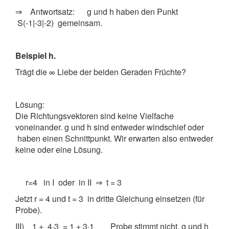
⇒ Antwortsatz: g und h haben den Punkt
S(-1|-3|-2) gemeinsam.
Beispiel h.
Trägt die ∞ Liebe der beiden Geraden Früchte?
Lösung:
Die Richtungsvektoren sind keine Vielfache
voneinander. g und h sind entweder windschief oder
haben einen Schnittpunkt. Wir erwarten also entweder
keine oder eine Lösung.
r=4 in I oder in II ⇒ t = 3
Jetzt r = 4 und t = 3 in dritte Gleichung einsetzen (für
Probe).
III) 1 + 4·3 = 1 + 3·1 Probe stimmt nicht. g und h