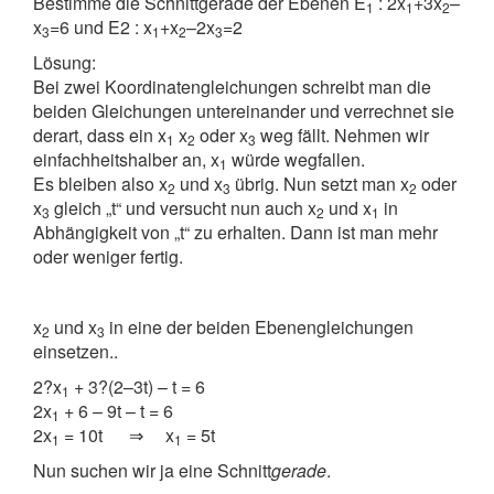
Bestimme die Schnittgerade der Ebenen E
: 2x
+3x
–
1
1
2
x
=6 und E2 : x
+x
–2x
=2
3
1
2
3
Lösung:
Bei zwei Koordinatengleichungen schreibt man die
beiden Gleichungen untereinander und verrechnet sie
derart, dass ein x
x
oder x
weg fällt. Nehmen wir
1
2
3
einfachheitshalber an, x
würde wegfallen.
1
Es bleiben also x
und x
übrig. Nun setzt man x
oder
2
3
2
x
gleich „t“ und versucht nun auch x
und x
in
3
2
1
Abhängigkeit von „t“ zu erhalten. Dann ist man mehr
oder weniger fertig.
x
und x
in eine der beiden Ebenengleichungen
2
3
einsetzen..
2?x
+ 3?(2–3t) – t = 6
1
2x
+ 6 – 9t – t = 6
1
2x
= 10t ⇒ x
= 5t
1
1
Nun suchen wir ja eine Schnitt
gerade
.