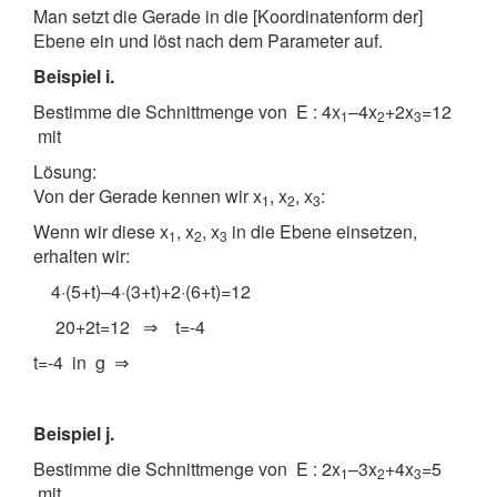
Man setzt die Gerade in die [Koordinatenform der]
Ebene ein und löst nach dem Parameter auf.
Beispiel i.
Bestimme die Schnittmenge von E : 4x
–4x
+2x
=12
1
2
3
mit
Lösung:
Von der Gerade kennen wir x
, x
, x
:
1
2
3
Wenn wir diese x
, x
, x
in die Ebene einsetzen,
1
2
3
erhalten wir:
4·(5+t)–4·(3+t)+2·(6+t)=12
20+2t=12 ⇒ t=-4
t=-4 in g ⇒
Beispiel j.
Bestimme die Schnittmenge von E : 2x
–3x
+4x
=5
1
2
3
mit