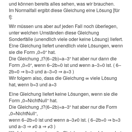
und können bereits alles sehen, was wir brauchen.
Im Normalfall ergibt diese Gleichung eine Lösung [für
t]:
Wir müssen uns aber auf jeden Fall noch überlegen,
unter welchen Umständen diese Gleichung
Sonderfälle (unendlich viele oder keine Lösung) liefert.
Eine Gleichung liefert unendlich viele Lösungen, wenn
sie die Form „0=0“ hat.
Die Gleichung „t?(6–2b)=a–3“ hat aber nur dann die
Form „0=0“, wenn 6–2b=0 ist und wenn a–3=0 ist. ( 6–
2b=0 ⇒ b=3 und a–3=0 ⇒ a=3 )
Wir folgern also, dass die Gleichung ∞ viele Lösung
hat, wenn b=3 und a=3
Eine Gleichung liefert keine Lösungen, wenn sie die
Form „0=NichtNull“ hat.
Die Gleichung „t?(6–2b)=a–3“ hat aber nur die Form
„0=NichtNull“,
wenn 6–2b=0 ist und wenn a–3≠0 ist. ( 6–2b=0 ⇒ b=3
und a–3 ⇒ ≠0 a ⇒ ≠3 )