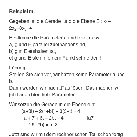
Beispiel m.
Gegeben ist die Gerade
und die Ebene E : x
–
1
2x
+3x
=4
2
3
Bestimme die Parameter a und b so, dass
a) g und E parallel zueinander sind,
b) g in E enthalten ist,
c) g und E sich in einem Punkt schneiden !
Lösung:
Stellen Sie sich vor, wir hätten keine Parameter a und
b.
Dann würden wir nach „t“ auflösen. Das machen wir
jetzt auch hier, trotz Parameter.
Wir setzen die Gerade in die Ebene ein:
(a+3t) – 2(1+bt) + 3(3+t) = 4
a + 7 + 6t – 2bt = 4 |a7
t?(6–2b) = a–3
Jetzt sind wir mit dem rechnerischen Teil schon fertig