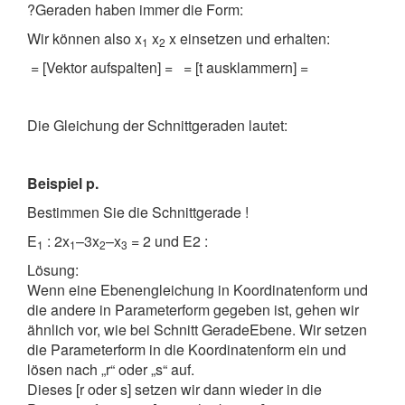
?Geraden haben immer die Form:
Wir können also x
x
x einsetzen und erhalten:
1
2
= [Vektor aufspalten] =
= [t ausklammern] =
Die Gleichung der Schnittgeraden lautet:
Beispiel p.
Bestimmen Sie die Schnittgerade !
E
: 2x
–3x
–x
= 2 und E2 :
1
1
2
3
Lösung:
Wenn eine Ebenengleichung in Koordinatenform und
die andere in Parameterform gegeben ist, gehen wir
ähnlich vor, wie bei Schnitt GeradeEbene. Wir setzen
die Parameterform in die Koordinatenform ein und
lösen nach „r“ oder „s“ auf.
Dieses [r oder s] setzen wir dann wieder in die