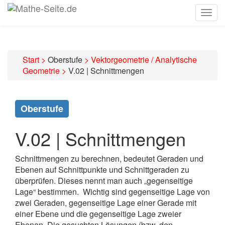
Togg
navig
Start
>
Oberstufe
>
Vektorgeometrie / Analytische
Geometrie
>
V.02 | Schnittmengen
Oberstufe
V.02 | Schnittmengen
Schnittmengen zu berechnen, bedeutet Geraden und
Ebenen auf Schnittpunkte und Schnittgeraden zu
überprüfen. Dieses nennt man auch „gegenseitige
Lage“ bestimmen. Wichtig sind gegenseitige Lage von
zwei Geraden, gegenseitige Lage einer Gerade mit
einer Ebene und die gegenseitige Lage zweier
Ebenen. Die gesuchten Lösungen (bzw. den