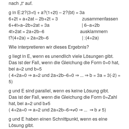
nach „t“ auf.
g in E:2?(3+t) + a?(1+2t) – 2?(bt) = 3a
6+2t + a+2at – 2b+2t = 3 zusammenfassen
6+4t+a–2b+2at = 3a | 6–a+2b
4t+2at = 2a+2b–6 ausklammern
t?(4+2a) = 2a+2b–6 | :(4+2a)
Wie interpretieren wir dieses Ergebnis?
g liegt in E, wenn es unendlich viele Lösungen gibt.
Das ist der Fall, wenn die Gleichung die Form 0=0 hat,
bei a=2 und b=5
( 4+2a=0 ⇒ a=2 und 2a+2b–6=0 ⇒ ... ⇒ b = 3a = 3(-2) =
5)
g und E sind parallel, wenn es keine Lösung gibt.
Das ist der Fall, wenn die Gleichung die Form 0=Zahl
hat, bei a=2 und b≠5
( 4+2a=0 ⇒ a=2 und 2a+2b–6⇒≠0 ⇒ ... ⇒ b ≠ 5)
g und E haben einen Schnittpunkt, wenn es eine
Lösung gibt.