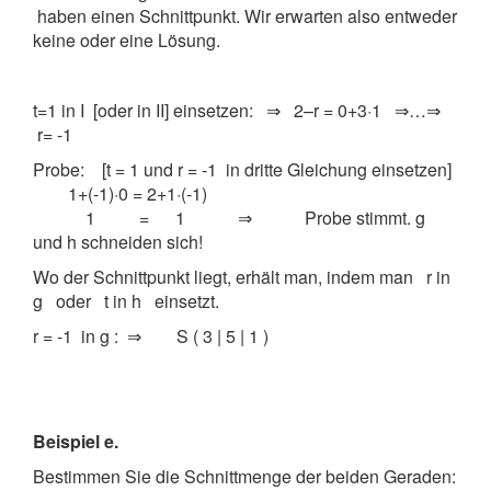
haben einen Schnittpunkt. Wir erwarten also entweder
keine oder eine Lösung.
t=1 in I [oder in II] einsetzen: ⇒ 2–r = 0+3·1 ⇒…⇒
r= -1
Probe: [t = 1 und r = -1 in dritte Gleichung einsetzen]
1+(-1)·0 = 2+1·(-1)
1 = 1 ⇒ Probe stimmt. g
und h schneiden sich!
Wo der Schnittpunkt liegt, erhält man, indem man r in
g oder t in h einsetzt.
r = -1 in g :
⇒ S ( 3 | 5 | 1 )
Beispiel e.
Bestimmen Sie die Schnittmenge der beiden Geraden: