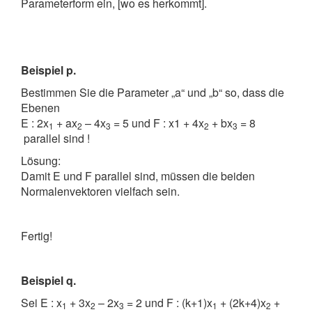
Parameterform ein, [wo es herkommt].
Beispiel p.
Bestimmen Sie die Parameter „a“ und „b“ so, dass die
Ebenen
E : 2x
+ ax
– 4x
= 5 und F : x1 + 4x
+ bx
= 8
1
2
3
2
3
parallel sind !
Lösung:
Damit E und F parallel sind, müssen die beiden
Normalenvektoren vielfach sein.
Fertig!
Beispiel q.
Sei E : x
+ 3x
– 2x
= 2 und F : (k+1)x
+ (2k+4)x
+
1
2
3
1
2