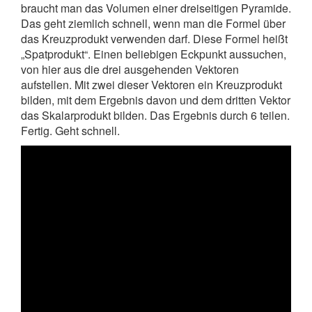
braucht man das Volumen einer dreiseitigen Pyramide.
Das geht ziemlich schnell, wenn man die Formel über
das Kreuzprodukt verwenden darf. Diese Formel heißt
„Spatprodukt“. Einen beliebigen Eckpunkt aussuchen,
von hier aus die drei ausgehenden Vektoren
aufstellen. Mit zwei dieser Vektoren ein Kreuzprodukt
bilden, mit dem Ergebnis davon und dem dritten Vektor
das Skalarprodukt bilden. Das Ergebnis durch 6 teilen.
Fertig. Geht schnell.