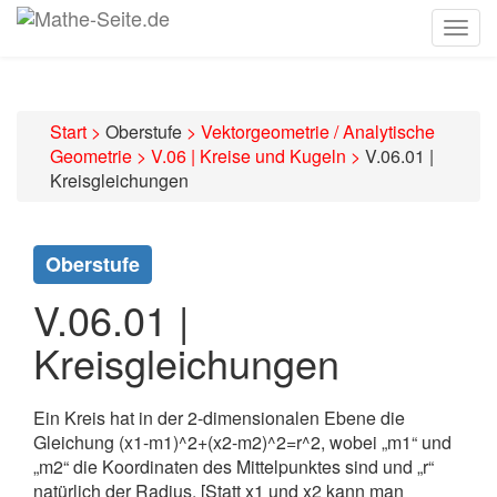
Togg
navig
Start
>
Oberstufe
>
Vektorgeometrie / Analytische
Geometrie
>
V.06 | Kreise und Kugeln
>
V.06.01 |
Kreisgleichungen
Oberstufe
V.06.01 |
Kreisgleichungen
Ein Kreis hat in der 2-dimensionalen Ebene die
Gleichung (x1-m1)^2+(x2-m2)^2=r^2, wobei „m1“ und
„m2“ die Koordinaten des Mittelpunktes sind und „r“
natürlich der Radius. [Statt x1 und x2 kann man