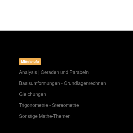
Mittelstufe
Analysis | Geraden und Parabeln
Basisumformungen - Grundlagenrechnen
Gleichungen
Trigonometrie - Stereometrie
Sonstige Mathe-Themen