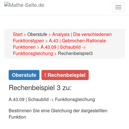
Togg
navig
Start
>
Oberstufe
>
Analysis | Die verschiedenen
Funktionstypen
>
A.43 | Gebrochen-Rationale
Funktionen
>
A.43.09 | Schaubild ->
Funktionsgleichung
>
Rechenbeispiel3
Oberstufe
! Rechenbeispiel
Rechenbeispiel 3 zu:
A.43.09 | Schaubild -> Funktionsgleichung
Bestimmen Sie eine Gleichung der dargestellten
Funktion