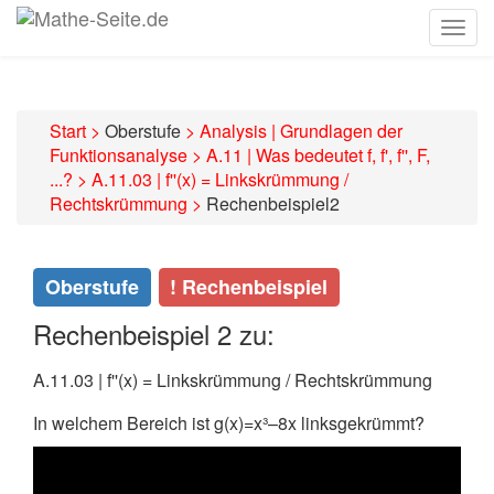
Togg
navig
Start
>
Oberstufe
>
Analysis | Grundlagen der
Funktionsanalyse
>
A.11 | Was bedeutet f, f', f'', F,
...?
>
A.11.03 | f''(x) = Linkskrümmung /
Rechtskrümmung
>
Rechenbeispiel2
Oberstufe
! Rechenbeispiel
Rechenbeispiel 2 zu:
A.11.03 | f''(x) = Linkskrümmung / Rechtskrümmung
In welchem Bereich ist g(x)=x³–8x
linksgekrümmt?