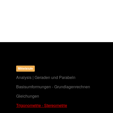
Mittelstufe
Analysis | Geraden und Parabeln
Basisumformungen - Grundlagenrechnen
Gleichungen
Trigonometrie - Stereometrie