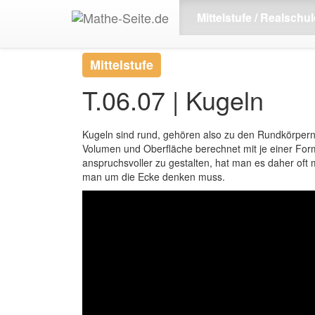
Start
>
Mittelstufe
>
Trigonometrie - Stereometrie
Mittelstufe / Realschul
Mittelstufe
T.06.07 | Kugeln
Kugeln sind rund, gehören also zu den Rundkörpern. D
Volumen und Oberfläche berechnet mit je einer Form
anspruchsvoller zu gestalten, hat man es daher oft
man um die Ecke denken muss.