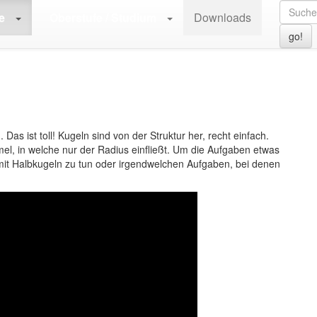
>
T.06 | Stereometrie / Körper
>
T.06.07 | Kugeln
e
Oberstufe / Studium
Downloads
go!
as ist toll! Kugeln sind von der Struktur her, recht einfach.
el, in welche nur der Radius einfließt. Um die Aufgaben etwas
 mit Halbkugeln zu tun oder irgendwelchen Aufgaben, bei denen