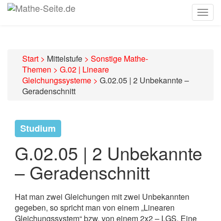
Togg
navig
Start
>
Mittelstufe
>
Sonstige Mathe-
Themen
>
G.02 | Lineare
Gleichungssysteme
>
G.02.05 | 2 Unbekannte –
Geradenschnitt
Studium
G.02.05 | 2 Unbekannte
– Geradenschnitt
Hat man zwei Gleichungen mit zwei Unbekannten
gegeben, so spricht man von einem „Linearen
Gleichungssystem“ bzw. von einem 2x2 – LGS. Eine