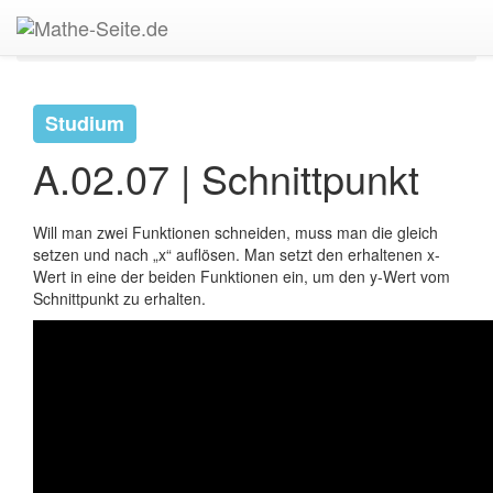
Start
>
Mittelstufe
>
Sonstige Mathe-Themen
>
A.02 |
Geraden
>
A.02.07 | Schnittpunkt
Studium
A.02.07 | Schnittpunkt
Will man zwei Funktionen schneiden, muss man die gleich
setzen und nach „x“ auflösen. Man setzt den erhaltenen x-
Wert in eine der beiden Funktionen ein, um den y-Wert vom
Schnittpunkt zu erhalten.