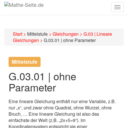
Togg
navig
Start
>
Mittelstufe
>
Gleichungen
>
G.03 | Lineare
Gleichungen
>
G.03.01 | ohne Parameter
Mittelstufe
G.03.01 | ohne
Parameter
Eine lineare Gleichung enthält nur eine Variable, z.B.
nur „x“, und zwar ohne Quadrat, ohne Wurzel, ohne
Bruch, … Eine lineare Gleichung ist also das
einfachste der Welt (z.B. „2x+5=9“). Im
Koordinatensystem entspricht sie einer