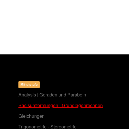
Mittelstufe
Analysis | Geraden und Parabeln
Basisumformungen - Grundlagenrechnen
Gleichungen
Trigonometrie - Stereometrie