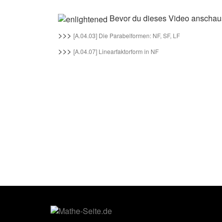
Bevor du dieses Video anschaus
>>>
[A.04.03] Die Parabelformen: NF, SF, LF
>>>
[A.04.07] Linearfaktorform in NF