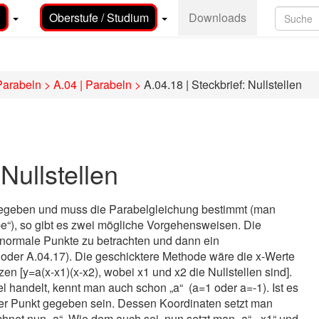
Oberstufe / Studium
Downloads
Parabeln
>
A.04 | Parabeln
>
A.04.18 | Steckbrief: Nullstellen
 Nullstellen
 gegeben und muss die Parabelgleichung bestimmt (man
e“), so gibt es zwei mögliche Vorgehensweisen. Die
s normale Punkte zu betrachten und dann ein
 oder A.04.17). Die geschicktere Methode wäre die x-Werte
zen [y=a(x-x1)(x-x2), wobei x1 und x2 die Nullstellen sind].
handelt, kennt man auch schon „a“ (a=1 oder a=-1). Ist es
er Punkt gegeben sein. Dessen Koordinaten setzt man
chnet nun „a“. Wie dem auch sei, nun setzt man „a“, „x1“ und