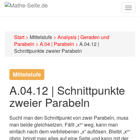
Togg
navig
Start
>
Mittelstufe
>
Analysis | Geraden und
Parabeln
>
A.04 | Parabeln
>
A.04.12 |
Schnittpunkte zweier Parabeln
Mittelstufe
A.04.12 | Schnittpunkte
zweier Parabeln
Sucht man den Schnittpunkt von zwei Parabeln, muss
man beide gleichsetzen. Fällt „x²“ weg, kann man
einfach nach dem verbliebenen „x“ auflösen. Bleibt „x²“
übrig, bringt man alles auf eine Seite und kann mit der